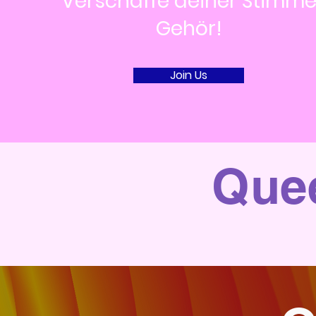
Verschaffe deiner Stimm
Gehör!
Join Us
Que