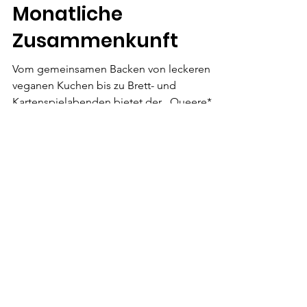
Oct 28, 2023
1 min read
Monatliche
Zusammenkunft
Vom gemeinsamen Backen von leckeren
veganen Kuchen bis zu Brett- und
Kartenspielabenden bietet der „Queere*
Jugendtreff“ eine lockere...
We Need Your
Support Today!
Donate