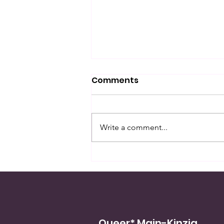
Comments
Write a comment...
IDAHOBIT 2026:
Sichtbarkeit ist kein
Symbol – sie ist ein
Versprechen
Queer* Main-Kinzig